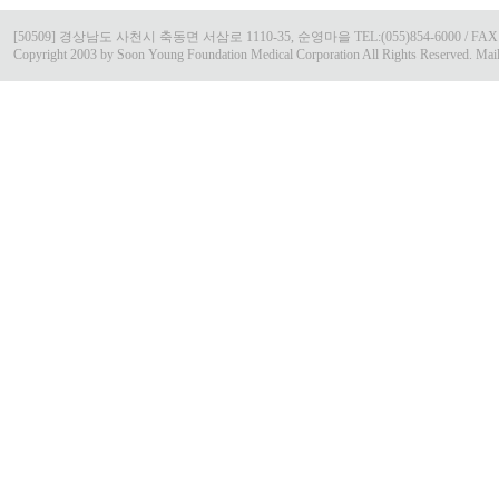
[50509] 경상남도 사천시 축동면 서삼로 1110-35, 순영마을 TEL:(055)854-6000 / FAX:(0
Copyright 2003 by Soon Young Foundation Medical Corporation All Rights Reserved. Mai